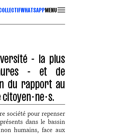
COLLECTIF
WHATSAPP
MENU
versité - la plus
saures - et de
on du rapport au
 citoyen⋅ne⋅s.
re société pour repenser
présents dans le bassin
t non humains, face aux