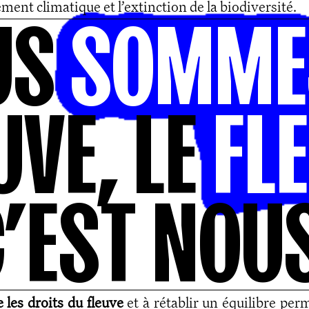
ent climatique et l’extinction de la biodiversité.
U
S
S
O
M
M
E
U
V
E
,
L
E
F
L
E
C
’
E
S
T
N
O
U
 les droits du fleuve
et à rétablir un équilibre pe