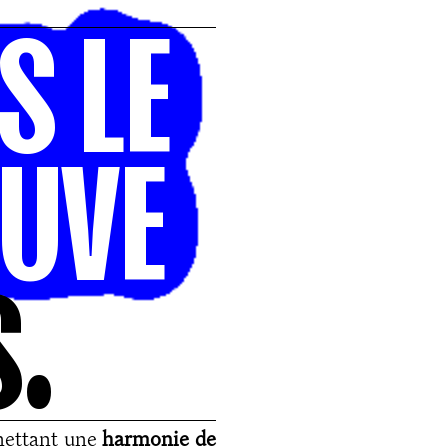
S
L
E
U
V
E
S
.
rmettant une
harmonie de